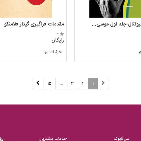
روتنال-جلد اول موسی...
مقدمات فراگيری گيتار فلامنكو
0
رایگان
جزئيات
15
...
3
2
1
سل‌فابوک
خدمات مشتریان