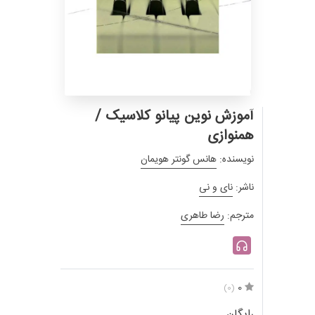
آموزش نوین پیانو کلاسیک /
همنوازی
نویسنده:
هانس گونتر هویمان
ناشر:
نای و نی
مترجم:
رضا طاهری
0
(0)
رایگان