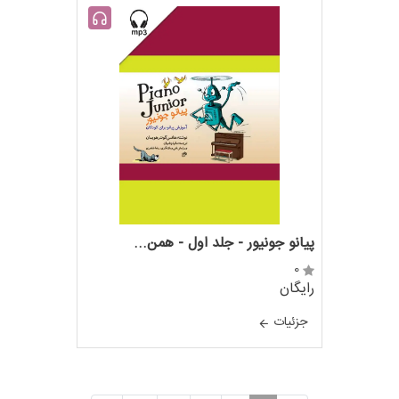
پیانو جونیور - جلد اول - همن...
0
رایگان
جزئيات