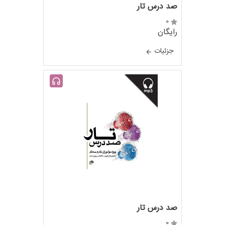
صد درس تار
0
رایگان
جزئيات
صد درس تار
0