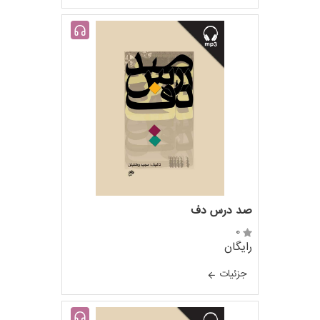
صد درس دف
0
رایگان
جزئيات