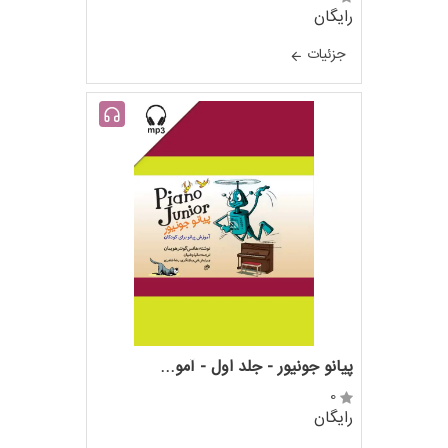
رایگان
جزئيات
پیانو جونیور - جلد اول - آمو...
0
رایگان