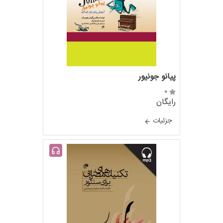
پیانو جونیور
0
رایگان
جزئيات