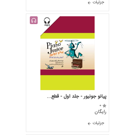
جزئيات
پیانو جونیور - جلد اول - قطع...
0
رایگان
جزئيات